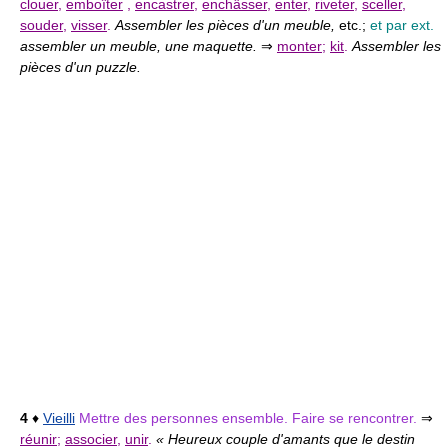
clouer
,
emboîter
,
encastrer
,
enchâsser
,
enter
,
riveter
,
sceller
,
souder
,
visser
.
Assembler les pièces d'un meuble,
etc.;
et par ext.
assembler un meuble, une maquette.
⇒
monter
;
kit
.
Assembler les
pièces d'un puzzle.
4
♦
Vieilli
Mettre des personnes ensemble. Faire se rencontrer.
⇒
réunir
;
associer
,
unir
.
« Heureux couple d'amants que le destin