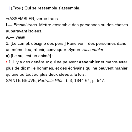
||
(
Prov.
) Qui se ressemble s'assemble.
⇒ASSEMBLER, verbe trans.
I.—
Emploi trans.
Mettre ensemble des personnes ou des choses
auparavant isolées.
A.—
Vieilli
1.
[Le compl. désigne des pers.] Faire venir des personnes dans
un même lieu, réunir, convoquer. Synon.
rassembler.
a)
[Le suj. est un animé] :
•
1. Il y a des généraux qui ne peuvent
assembler
et manœuvrer
plus de dix mille hommes, et des écrivains qui ne peuvent manier
qu'une ou tout au plus deux idées à la fois.
SAINTE-BEUVE,
Portraits littér.,
t. 3, 1844-64, p. 547.