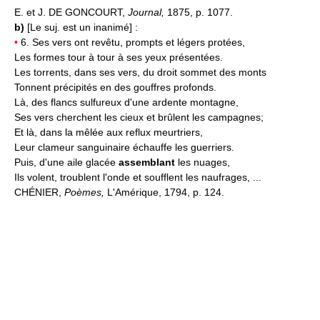
E. et J. DE GONCOURT,
Journal,
1875, p. 1077.
b)
[Le suj. est un inanimé] :
•
6. Ses vers ont revêtu, prompts et légers protées,
Les formes tour à tour à ses yeux présentées.
Les torrents, dans ses vers, du droit sommet des monts
Tonnent précipités en des gouffres profonds.
Là, des flancs sulfureux d'une ardente montagne,
Ses vers cherchent les cieux et brûlent les campagnes;
Et là, dans la mêlée aux reflux meurtriers,
Leur clameur sanguinaire échauffe les guerriers.
Puis, d'une aile glacée
assemblant
les nuages,
Ils volent, troublent l'onde et soufflent les naufrages, ...
CHÉNIER,
Poèmes,
L'Amérique, 1794, p. 124.