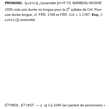
PRONONC. :
[
],
j'assemble
[
]. BARBEAU-RODHE
e
1930 note une durée mi-longue pour la 2
syllabe de l'inf. Pour
une durée longue,
cf.
FÉR. 1768 et FÉR.
Crit.
t. 1 1787.
Enq. :
/
/
(
il
) assemble.
ÉTYMOL. ET HIST. — 1. a) Ca
1040 (en parlant de personnes) «