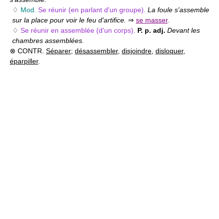
♢
Mod.
Se réunir (en parlant d'un groupe).
La foule s'assemble
sur la place pour voir le feu d'artifice.
⇒
se masser
.
♢
Se réunir en assemblée (d'un corps).
P. p. adj.
Devant les
chambres assemblées.
⊗ CONTR.
Séparer
;
désassembler
,
disjoindre
,
disloquer
,
éparpiller
.