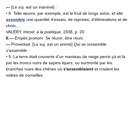
—
[Le suj. est un inanimé] :
•
8. Telle œuvre, par exemple, est le fruit de longs soins, et elle
assemble
une quantité d'essais, de reprises, d'éliminations et de
choix...
VALÉRY,
Introd. à la poétique,
1938, p. 20.
II.—
Emploi pronom.
Se réunir; être réuni.
—
Proverbial. [Le suj. est un animé]
Qui se ressemble
s'assemble
:
•
9. La terre était couverte d'un manteau de neige percé çà et là
par les troncs noirs de sapins épars, ou surmonté par les
branches nues des chênes où
s'assemblaient
et criaient les
volées de corneilles.