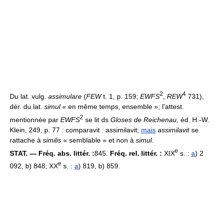
2
4
Du lat. vulg.
assimulare
(
FEW
t. 1, p. 159;
EWFS
,
REW
731),
dér. du lat.
simul
« en même temps, ensemble »; l'attest.
2
mentionnée par
EWFS
se lit ds
Gloses de Reichenau,
éd. H.-W.
Klein, 249, p. 77 : comparavit : assimilavit;
mais
assimilavit
se
rattache à
similis
« semblable » et non à
simul.
e
STAT. — Fréq. abs. littér. :
845.
Fréq. rel. littér. :
XIX
s. :
a
) 2
e
092, b) 848; XX
s. :
a
) 819, b) 859.