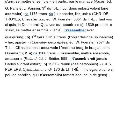
s'unir, se mettre ensemble » en partic. par le mariage (
Alexis,
éd.
e
G. Paris et L. Pannier, 9
ds T.-L. : Lor dous enfanz volent faire
asembler
);
ca
1175 trans.
(
id
.)
« associer, lier, unir » (CHR. DE
TROYES,
Chevalier lion,
éd. W. Foerster, 5064 ds T.-L. : Tant vos
ai quis, la Deu merci, Qu'a vos
sui asanblee
ci); 1539 pronom. «
s'unir, se mettre ensemble » (EST. :
S'assembler
avec
er
e
quelqu'ung);
b)
1
tiers XIII
s. trans. (l'objet désigne un inanimé)
« lier, ajuster » (
Chevalier deux épées,
éd. W. Foerster, 7674 ds
T.-L. : Cil as espees li
assamble
L'escu au braç, le braç au cors
Durement);
2. a)
ca
1100 trans. « rassembler, mettre ensemble,
amasser » (
Roland,
éd. J. Bédier, 599, :
N'
asemblereit
jamais
Carles si grant esforz);
b)
1537 « réunir (des personnes) » (DES
PÉRIERS,
Cymbalum mundi,
170 ds LITTRÉ : Il ne sçauroit dire si
peu de parolles, qu'il n'
assemblist
tantost beaucoup de gens).