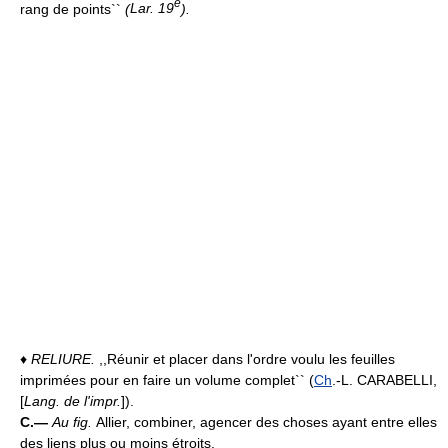
e
rang de points``
(
Lar. 19
).
♦
RELIURE.
,,Réunir et placer dans l'ordre voulu les feuilles
imprimées pour en faire un volume complet`` (
Ch
.-L. CARABELLI,
[
Lang. de l'impr.
]).
C.—
Au fig.
Allier, combiner, agencer des choses ayant entre elles
des liens plus ou moins étroits.