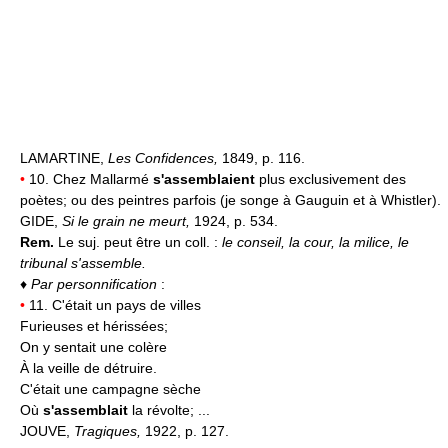
LAMARTINE,
Les Confidences,
1849, p. 116.
•
10. Chez Mallarmé
s'assemblaient
plus exclusivement des
poètes; ou des peintres parfois (je songe à Gauguin et à Whistler).
GIDE,
Si le grain ne meurt,
1924, p. 534.
Rem.
Le suj. peut être un coll. :
le conseil, la cour, la milice, le
tribunal s'assemble.
♦
Par personnification
:
•
11. C'était un pays de villes
Furieuses et hérissées;
On y sentait une colère
À la veille de détruire.
C'était une campagne sèche
Où
s'assemblait
la révolte; ...
JOUVE,
Tragiques,
1922, p. 127.