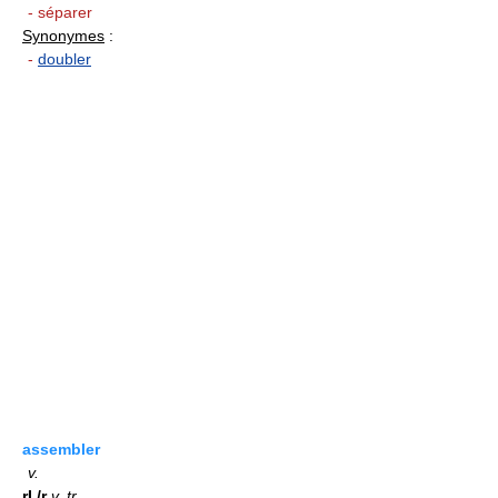
- séparer
Synonymes
:
-
doubler
assembler
v.
rI./r
v.
tr.