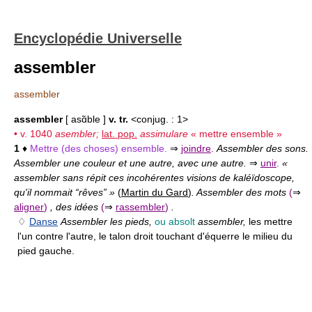
Encyclopédie Universelle
assembler
assembler
assembler
[ asɑ̃ble ]
v. tr.
<conjug. : 1>
• v. 1040
asembler;
lat. pop.
assimulare
« mettre ensemble »
1
♦
Mettre (des choses) ensemble.
⇒
joindre
.
Assembler des sons.
Assembler une couleur et une autre, avec une autre.
⇒
unir
.
«
assembler sans répit ces incohérentes visions de kaléïdoscope,
qu'il nommait “rêves” »
(
Martin du Gard
)
. Assembler des mots
(
⇒
aligner
)
, des idées
(
⇒
rassembler
)
.
♢
Danse
Assembler les pieds,
ou absolt
assembler,
les mettre
l'un contre l'autre, le talon droit touchant d'équerre le milieu du
pied gauche.