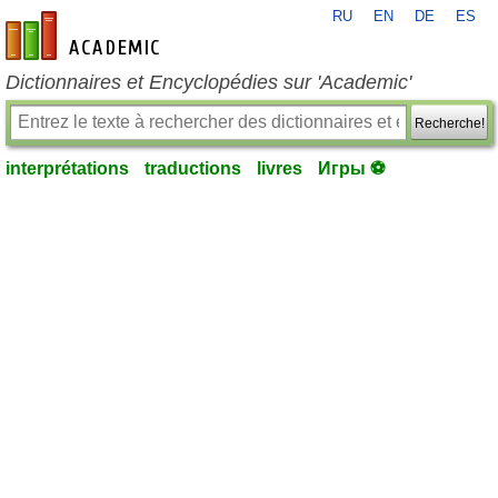
RU
EN
DE
ES
fr-academic.com
Dictionnaires et Encyclopédies sur 'Academic'
Recherche!
interprétations
traductions
livres
Игры ⚽