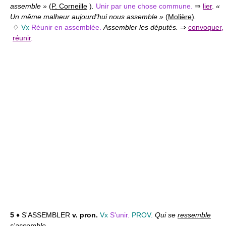
assemble »
(
P. Corneille
)
.
Unir par une chose commune.
⇒
lier
.
«
Un même malheur aujourd'hui nous assemble »
(
Molière
)
.
♢
Vx
Réunir en assemblée.
Assembler les députés.
⇒
convoquer
,
réunir
.
5
♦ S'ASSEMBLER
v. pron.
Vx
S'unir.
PROV.
Qui se
ressemble
s'assemble.