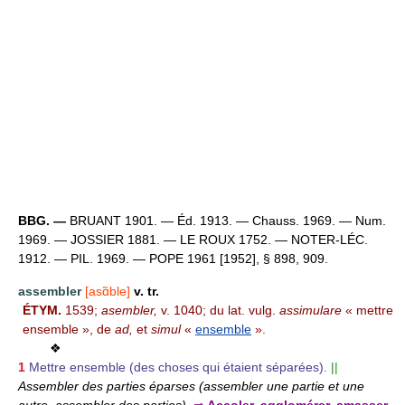
BBG. —
BRUANT 1901. — Éd. 1913. — Chauss. 1969. — Num.
1969. — JOSSIER 1881. — LE ROUX 1752. — NOTER-LÉC.
1912. — PIL. 1969. — POPE 1961 [1952], § 898, 909.
assembler
[asɑ̃ble]
v. tr.
ÉTYM.
1539;
asembler,
v. 1040; du lat. vulg.
assimulare
« mettre
ensemble », de
ad,
et
simul
«
ensemble
».
❖
1
Mettre ensemble (des choses qui étaient séparées).
||
Assembler des parties éparses (assembler une partie et une
autre, assembler des parties).
⇒
Accoler, agglomérer, amasser,